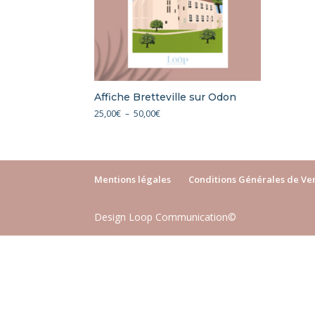
Affiche Bretteville sur Odon
Plage
25,00
€
–
50,00
€
de
prix :
25,00€
à
Mentions légales
Conditions Générales de Ve
50,00€
Design Loop Communication©