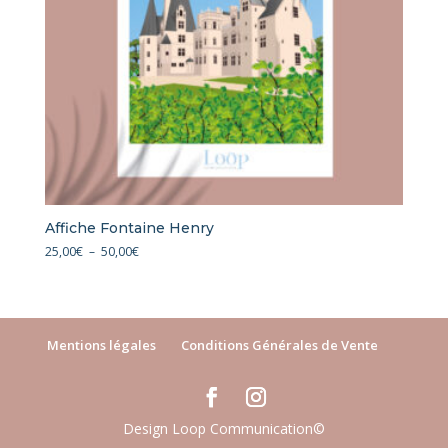
Affiche Fontaine Henry
Plage
25,00
€
–
50,00
€
de
prix :
25,00€
à
Mentions légales
Conditions Générales de Vente
50,00€
Design Loop Communication©