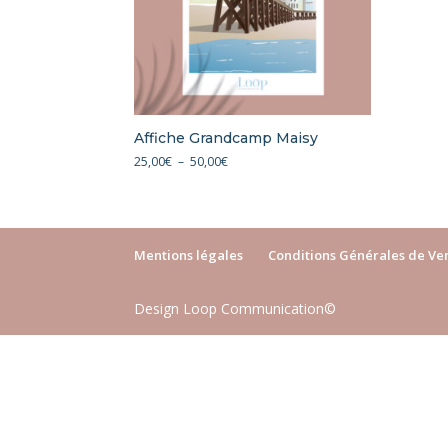
Affiche Grandcamp Maisy
Plage
25,00
€
–
50,00
€
de
prix :
25,00€
à
Mentions légales
Conditions Générales de Ve
50,00€
Design Loop Communication©