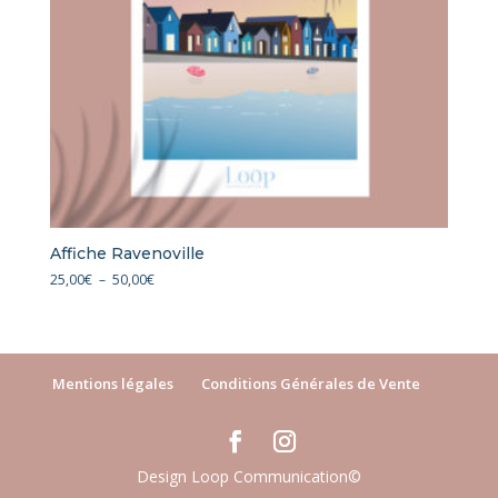
Affiche Ravenoville
Plage
25,00
€
–
50,00
€
de
prix :
25,00€
à
Mentions légales
Conditions Générales de Vente
50,00€
Design Loop Communication©