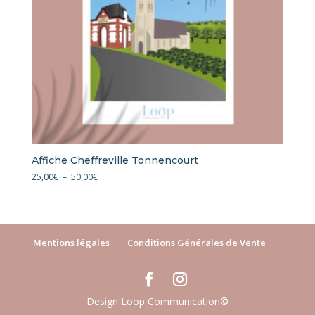
Affiche Cheffreville Tonnencourt
Plage
25,00
€
–
50,00
€
de
prix :
25,00€
à
Mentions légales
Conditions Générales de Vente
50,00€
Design Loop Communication©