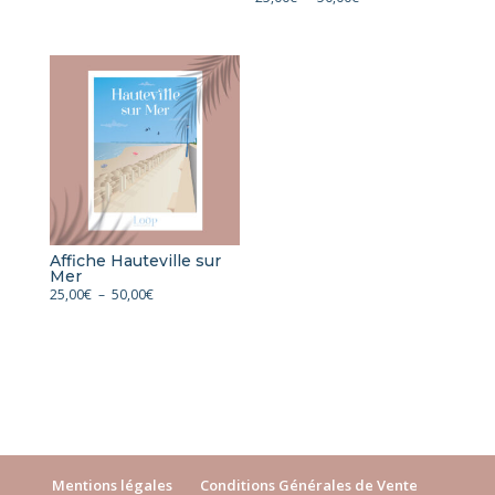
de
de
prix :
prix :
25,00€
25,00€
à
à
50,00€
50,00€
Affiche Hauteville sur
Mer
Plage
25,00
€
–
50,00
€
de
prix :
25,00€
à
50,00€
Mentions légales
Conditions Générales de Vente