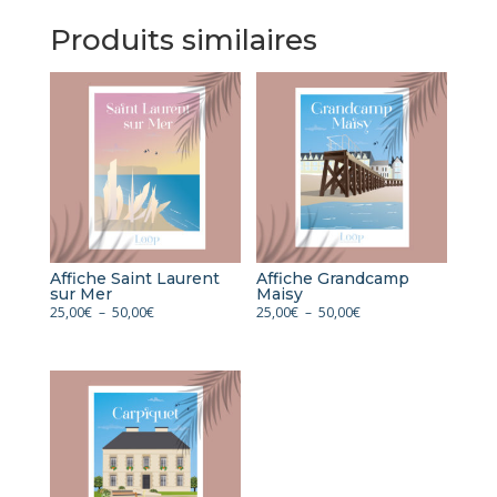
Produits similaires
Affiche Saint Laurent
Affiche Grandcamp
sur Mer
Maisy
Plage
Plage
25,00
€
–
50,00
€
25,00
€
–
50,00
€
de
de
prix :
prix :
25,00€
25,00€
à
à
50,00€
50,00€