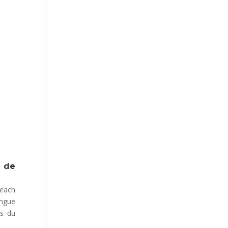
AFFICHES DE NORMANDIE
e de
Beach
ongue
es du