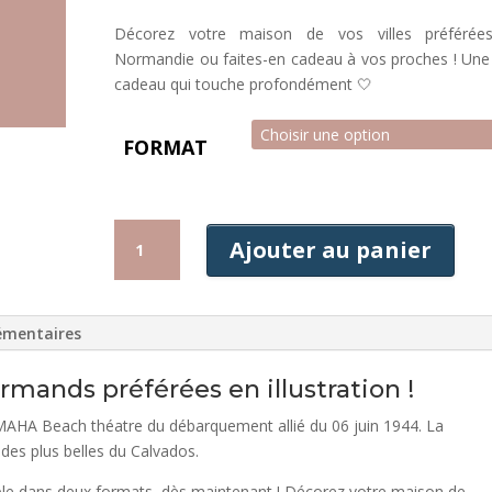
Décorez votre maison de vos villes préférée
Normandie ou faites-en cadeau à vos proches ! Une
cadeau qui touche profondément 🤍
FORMAT
QUANTITÉ
Ajouter au panier
DE
AFFICHE
VIERVILLE
SUR
émentaires
MER
rmands préférées en illustration !
é OMAHA Beach théatre du débarquement allié du 06 juin 1944. La
des plus belles du Calvados.
onible dans deux formats, dès maintenant ! Décorez votre maison de