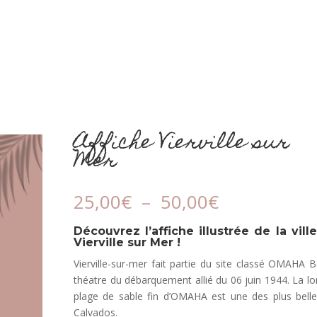
Affiche Vierville sur
Mer
Plage
25,00
€
–
50,00
€
de
prix :
Découvrez l’affiche illustrée de la vill
Vierville sur Mer !
25,00€
à
Vierville-sur-mer fait partie du site classé OMAHA 
50,00€
théatre du débarquement allié du 06 juin 1944. La l
plage de sable fin d’OMAHA est une des plus bell
Calvados.