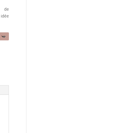
s de
 idée