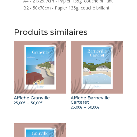
A4 - 21x29,7cm - Papier 135g, couché brillant
B2 - 50x70cm - Papier 135g, couché brillant
Produits similaires
Affiche Granville
Affiche Barneville
Carteret
Plage
25,00
€
–
50,00
€
Plage
25,00
€
–
50,00
€
de
de
prix :
prix :
25,00€
25,00€
à
à
50,00€