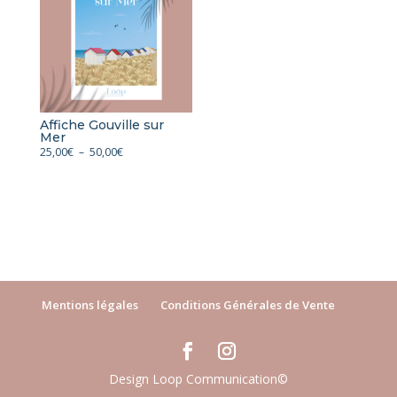
50,00€
Affiche Gouville sur
Mer
Plage
25,00
€
–
50,00
€
de
prix :
25,00€
à
50,00€
Mentions légales
Conditions Générales de Vente
Design Loop Communication©