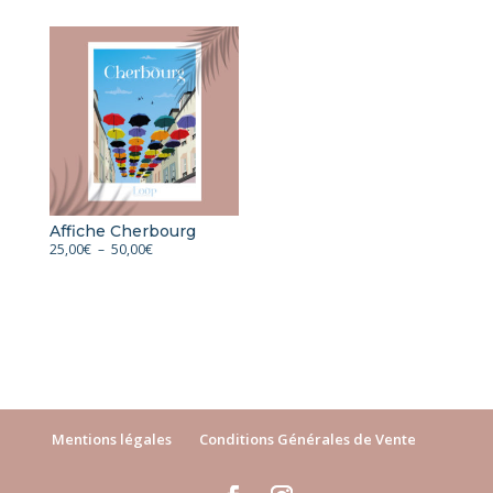
prix :
25,00€
25,00€
à
à
50,00€
50,00€
Affiche Cherbourg
Plage
25,00
€
–
50,00
€
de
prix :
25,00€
à
50,00€
Mentions légales
Conditions Générales de Vente