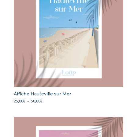
Affiche Hauteville sur Mer
Plage
25,00
€
–
50,00
€
de
prix :
25,00€
à
50,00€