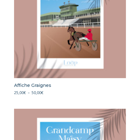
Affiche Graignes
Plage
25,00
€
–
50,00
€
de
prix :
25,00€
à
50,00€