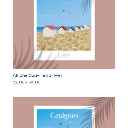
Affiche Gouville sur Mer
Plage
25,00
€
–
50,00
€
de
prix :
25,00€
à
50,00€