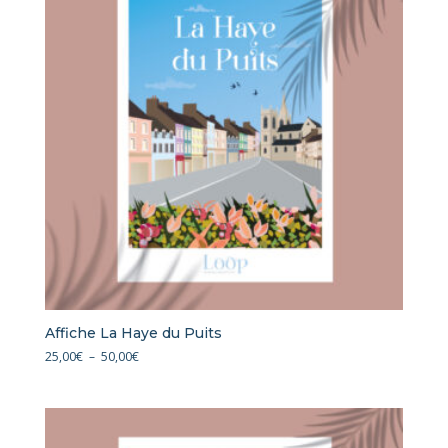
Affiche La Haye du Puits
Plage
25,00
€
–
50,00
€
de
prix :
25,00€
à