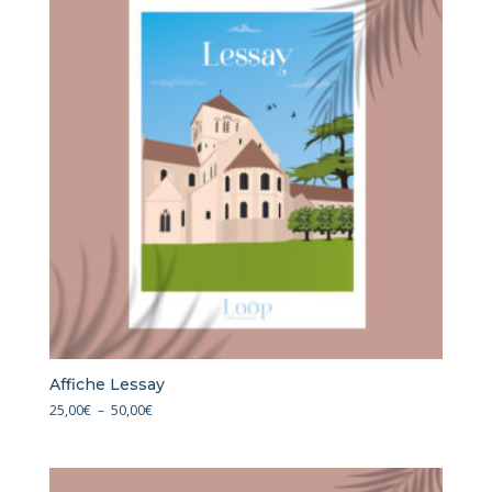
50,00€
Affiche Lessay
Plage
25,00
€
–
50,00
€
de
prix :
25,00€