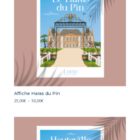
Affiche Haras du Pin
Plage
25,00
€
–
50,00
€
de
prix :
25,00€
à
50,00€