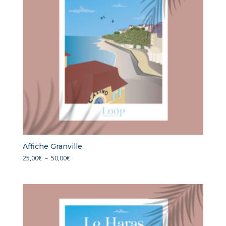
Affiche Granville
Plage
25,00
€
–
50,00
€
de
prix :
25,00€
à
50,00€