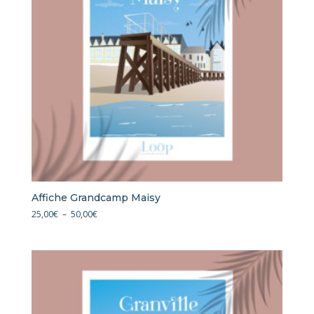
Affiche Grandcamp Maisy
Plage
25,00
€
–
50,00
€
de
prix :
25,00€
à
50,00€