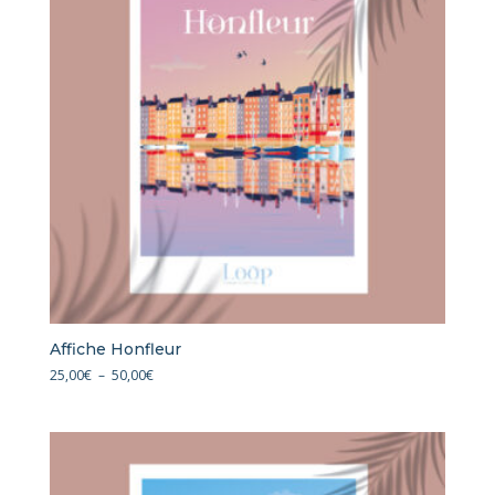
Affiche Honfleur
Plage
25,00
€
–
50,00
€
de
prix :
25,00€
à
50,00€