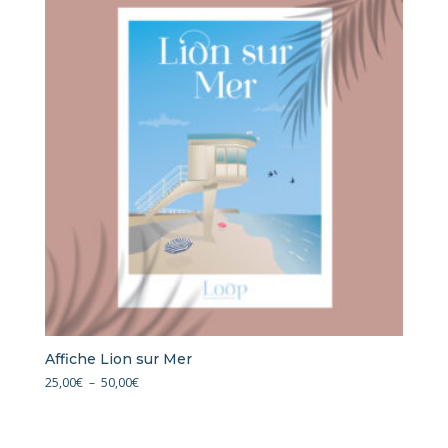
à
50,00€
Affiche Lion sur Mer
Plage
25,00
€
–
50,00
€
de
prix :
25,00€