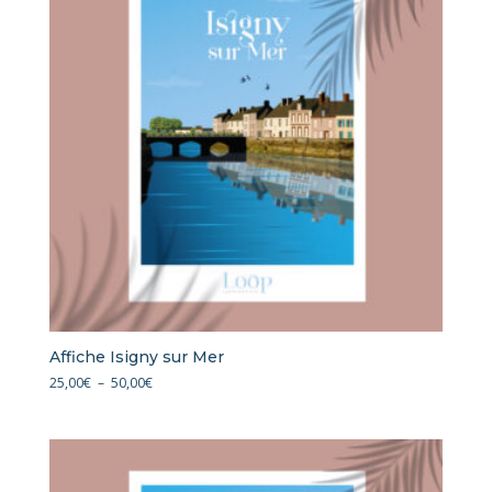
Affiche Isigny sur Mer
Plage
25,00
€
–
50,00
€
de
prix :
25,00€
à
50,00€