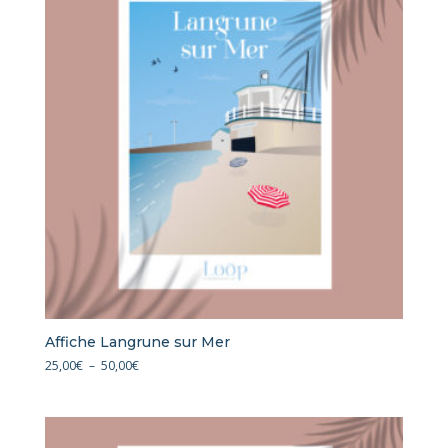
50,00€
Affiche Langrune sur Mer
Plage
25,00
€
–
50,00
€
de
prix :
25,00€
à