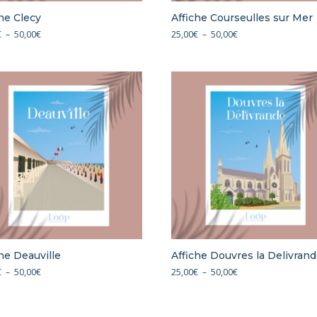
che Clecy
Affiche Courseulles sur Mer
Plage
Plage
€
–
50,00
€
25,00
€
–
50,00
€
de
de
prix :
prix :
25,00€
25,00€
à
à
50,00€
50,00€
che Deauville
Affiche Douvres la Delivran
Plage
Plage
€
–
50,00
€
25,00
€
–
50,00
€
de
de
prix :
prix :
25,00€
25,00€