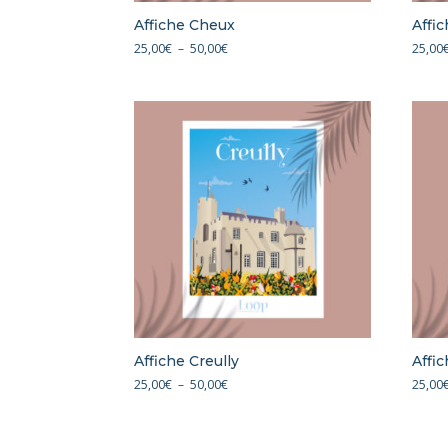
Affiche Cheux
Affi
Plage
25,00
€
–
50,00
€
25,00
de
prix :
25,00€
à
50,00€
Affiche Creully
Affi
Plage
25,00
€
–
50,00
€
25,00
de
prix :
25,00€