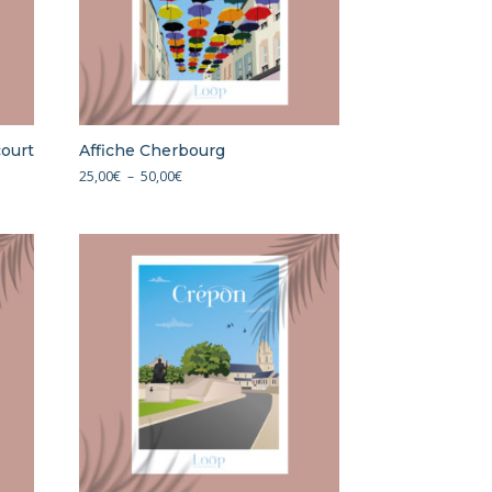
court
Affiche Cherbourg
Plage
25,00
€
–
50,00
€
de
prix :
25,00€
à
50,00€