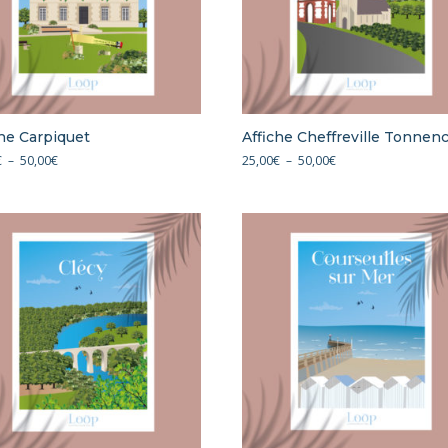
che Carpiquet
Affiche Cheffreville Tonnen
Plage
Plage
€
–
50,00
€
25,00
€
–
50,00
€
de
de
prix :
prix :
25,00€
25,00€
à
à
50,00€
50,00€