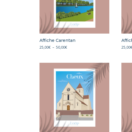
Affiche Carentan
Affi
Plage
25,00
€
–
50,00
€
25,00
de
prix :
25,00€
à
50,00€