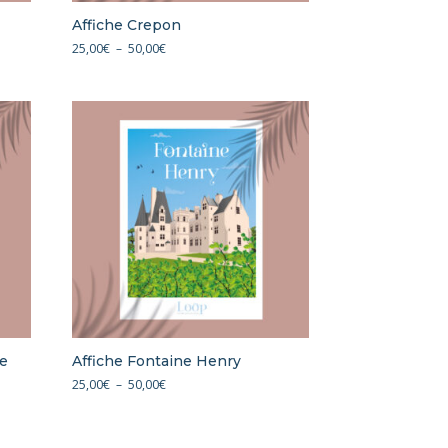
Affiche Crepon
Plage
25,00
€
–
50,00
€
de
prix :
25,00€
à
50,00€
de
Affiche Fontaine Henry
Plage
25,00
€
–
50,00
€
de
prix :
25,00€