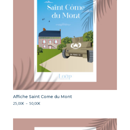
Affiche Saint Come du Mont
Plage
25,00
€
–
50,00
€
de
prix :
25,00€
à