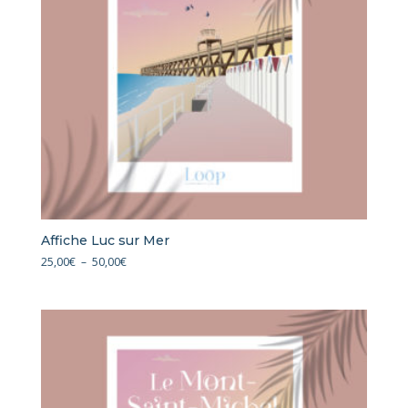
Affiche Luc sur Mer
Plage
25,00
€
–
50,00
€
de
prix :
25,00€
à
50,00€