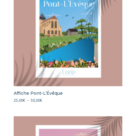
Affiche Pont-L’Évêque
Plage
25,00
€
–
50,00
€
de
prix :
25,00€
à
50,00€