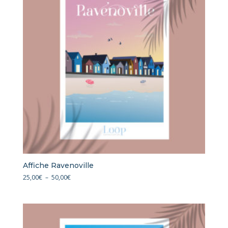
Affiche Ravenoville
Plage
25,00
€
–
50,00
€
de
prix :
25,00€
à
50,00€