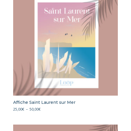
50,00€
Affiche Saint Laurent sur Mer
Plage
25,00
€
–
50,00
€
de
prix :
25,00€