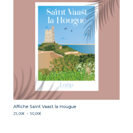
à
50,00€
Affiche Saint Vaast la Hougue
Plage
25,00
€
–
50,00
€
de
prix :
25,00€