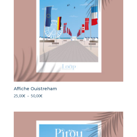
Affiche Ouistreham
Plage
25,00
€
–
50,00
€
de
prix :
25,00€
à
50,00€