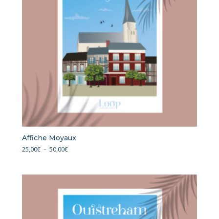
Affiche Moyaux
Plage
25,00
€
–
50,00
€
de
prix :
25,00€
à
50,00€