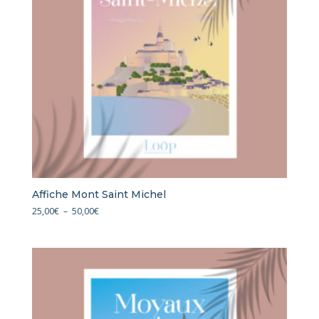
Affiche Mont Saint Michel
Plage
25,00
€
–
50,00
€
de
prix :
25,00€
à
50,00€