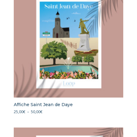
50,00€
Affiche Saint Jean de Daye
Plage
25,00
€
–
50,00
€
de
prix :
25,00€
à