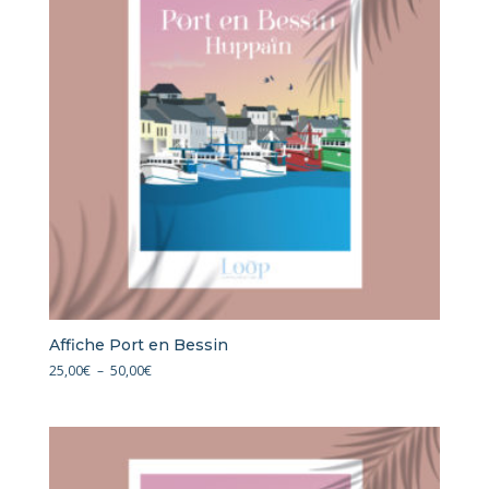
Affiche Port en Bessin
Plage
25,00
€
–
50,00
€
de
prix :
25,00€
à
50,00€