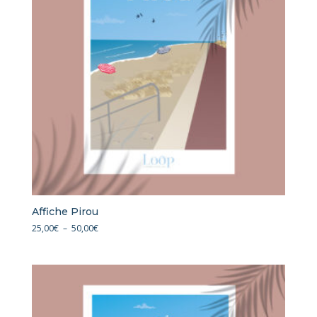
Affiche Pirou
Plage
25,00
€
–
50,00
€
de
prix :
25,00€
à
50,00€